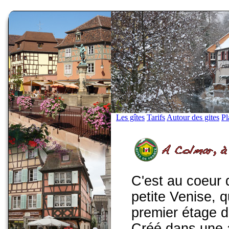
Les gîtes
Tarifs
Autour des gites
Pl
C'est au coeur 
petite Venise, 
premier étage 
Créé dans une 